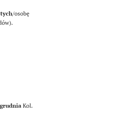
otych
/osobę
dów).
 grudnia
Kol.