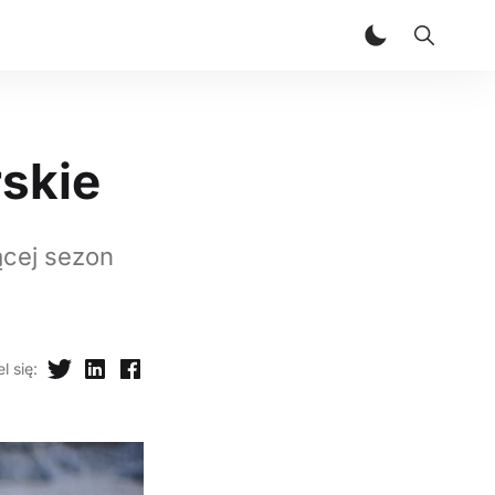
skie
ącej sezon
l się
: