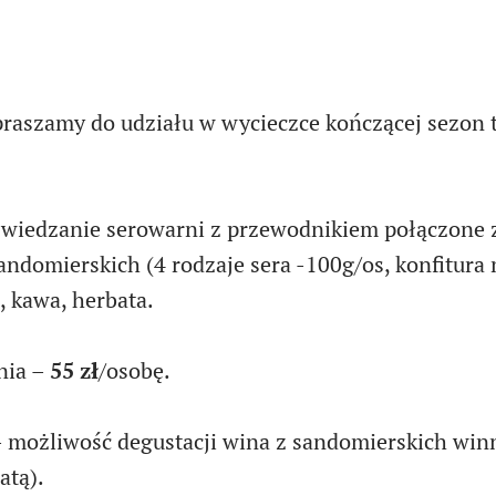
praszamy do udziału w wycieczce kończącej sezon 
wiedzanie serowarni z przewodnikiem połączone z
andomierskich (4 rodzaje sera -100g/os, konfitura
 kawa, herbata.
nia –
55 zł
/osobę.
 możliwość degustacji wina z sandomierskich winn
atą).