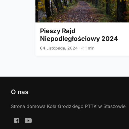
Pieszy Rajd
Niepodległościowy 2024
04 Listopada, 2024
·
< 1 min
O nas
Strona domowa Koła Grodzkiego PTTK w Staszowie