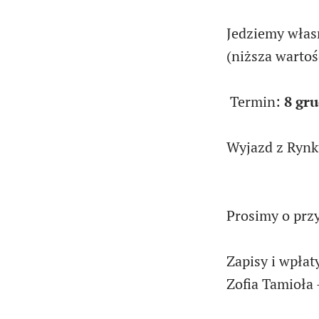
Jedziemy włas
(niższa warto
Termin:
8 gr
Wyjazd z Rynk
Prosimy o przy
Zapisy i wpła
Zofia Tamioła 