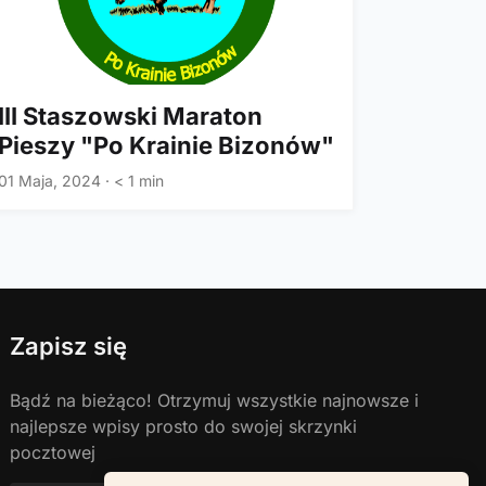
III Staszowski Maraton
Pieszy "Po Krainie Bizonów"
01 Maja, 2024
·
< 1 min
Zapisz się
Bądź na bieżąco! Otrzymuj wszystkie najnowsze i
najlepsze wpisy prosto do swojej skrzynki
pocztowej