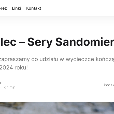
prez
Linki
Kontakt
lec – Sery Sandomier
zapraszamy do udziału w wycieczce kończ
 2024 roku!
r
Podzie
4
·
< 1 min