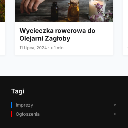
Wycieczka rowerowa do
Olejarni Zagłoby
11 Lipca, 2024
·
< 1 min
Tagi
Imprezy
Ogłoszenia