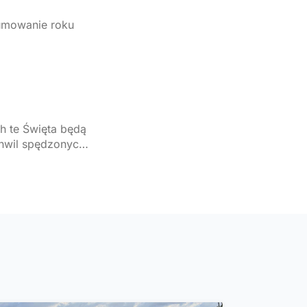
umowanie roku
chwil spędzonych
 pełen