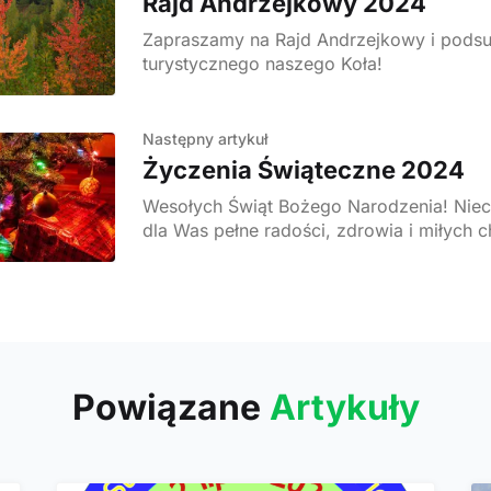
Rajd Andrzejkowy 2024
Zapraszamy na Rajd Andrzejkowy i pods
turystycznego naszego Koła!
Następny artykuł
Życzenia Świąteczne 2024
Wesołych Świąt Bożego Narodzenia! Niech te Święta będą
dla Was pełne radości, zdrowia i miłych 
w gronie najbliższych a Nowy Rok będzie
wspaniałych
Powiązane
Artykuły