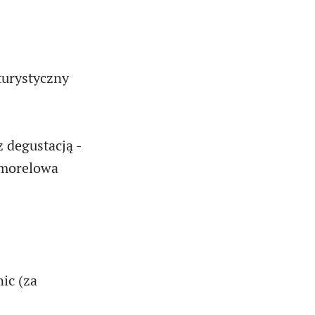
turystyczny
 degustacją -
 morelowa
ic (za