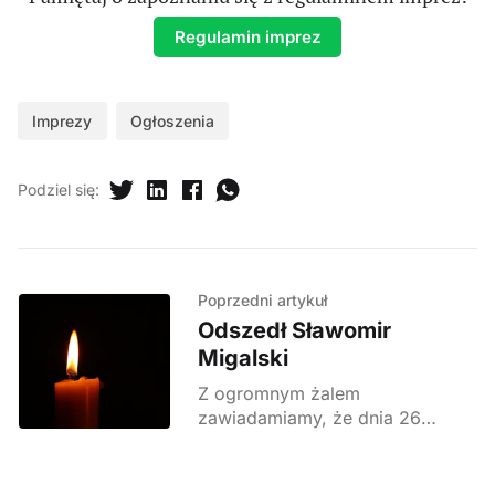
Regulamin imprez
Imprezy
Ogłoszenia
Podziel się
:
Poprzedni artykuł
Odszedł Sławomir
Migalski
Z ogromnym żalem
zawiadamiamy, że dnia 26
marca 2026 roku odszedł od nas
wieloletni prezes Koła
Grodzkiego PTTK w Staszowie,