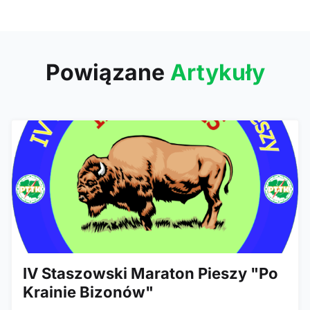
kolega Sławomir Migalski. Cześć
jego pamięci. Ostatnie
Powiązane
Artykuły
IV Staszowski Maraton Pieszy "Po
Krainie Bizonów"