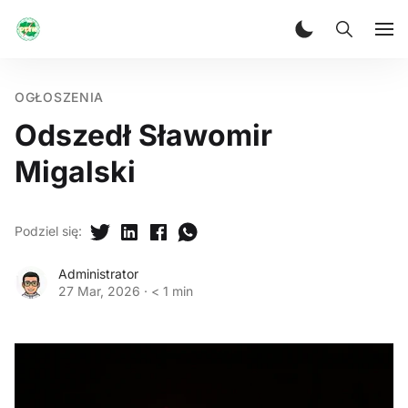
OGŁOSZENIA
Odszedł Sławomir
Migalski
Podziel się
:
Administrator
27 Mar, 2026
·
< 1 min