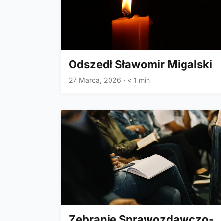
Odszedł Sławomir Migalski
27 Marca, 2026
·
< 1 min
Zebranie Sprawozdawczo-