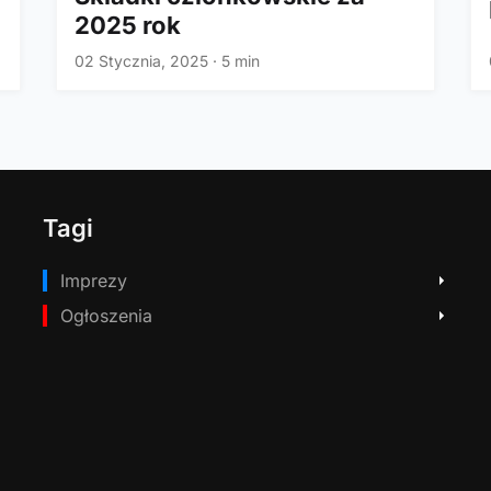
2025 rok
02 Stycznia, 2025
·
5 min
Tagi
Imprezy
Ogłoszenia