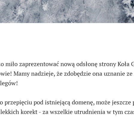
zo miło zaprezentować nową odsłonę strony Koł
wie! Mamy nadzieje, że zdobędzie ona uznanie ze
olegów!
 przepięciu pod istniejącą domenę, może jeszcze p
ekkich korekt - za wszelkie utrudnienia w tym cza
‍