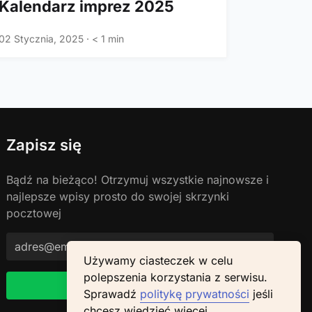
Kalendarz imprez 2025
02 Stycznia, 2025
·
< 1 min
Zapisz się
Bądź na bieżąco! Otrzymuj wszystkie najnowsze i
najlepsze wpisy prosto do swojej skrzynki
pocztowej
Używamy ciasteczek w celu
polepszenia korzystania z serwisu.
Kontynuuj
Sprawadź
politykę prywatności
jeśli
chcesz wiedzieć więcej.