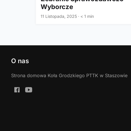
Wyborcze
11 Listopada, 2025
·
< 1 min
O nas
Strona domowa Koła Grodzkiego PTTK w Staszowie