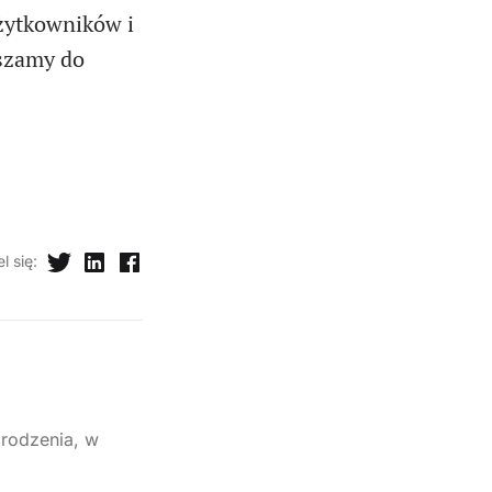
użytkowników i
aszamy do
l się
:
rodzenia, w