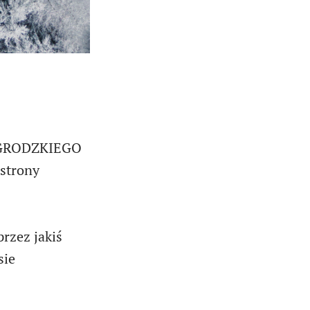
a GRODZKIEGO
 strony
rzez jakiś
sie