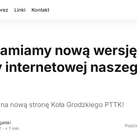
prez
Linki
Kontakt
amiamy nową wersję
y internetowej nasze
na nową stronę Koła Grodzkiego PTTK!
galski
Podzie
2
·
< 1 min