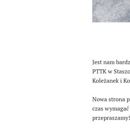
Jest nam bard
PTTK w Staszo
Koleżanek i K
Nowa strona po
czas wymagać l
przepraszamy!