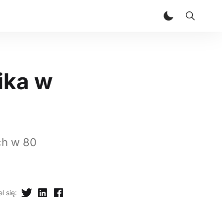
ika w
ch w 80
l się
: