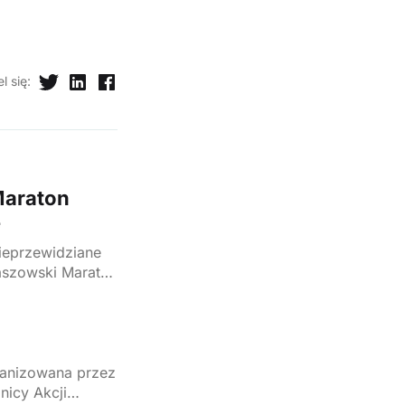
l się
:
 Maraton
e
nieprzewidziane
taszowski Maraton
nia mogły nie
ganizowana przez
nicy Akcji