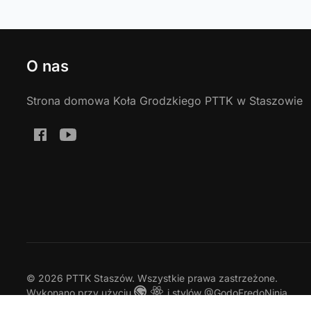
O nas
Strona domowa Koła Grodzkiego PTTK w Staszowie
©
2026
PTTK Staszów
. Wszystkie prawa zastrzeżone.
Wykonano
przy użyciu
i stylów
@GodoFredoNinja
.