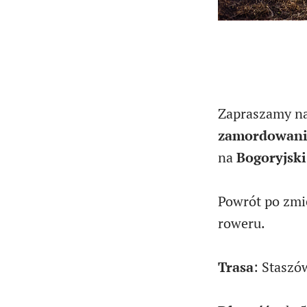
Zapraszamy n
zamordowania
na
Bogoryjski
Powrót po zmi
roweru.
Trasa
: Staszó