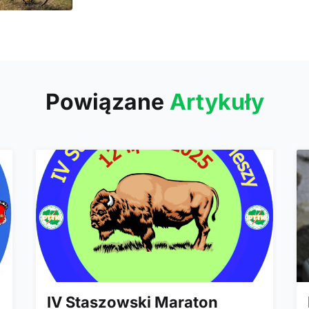
"BURZA" i pamięci żołnierzy AK.
Powiązane
Artykuły
IV Staszowski Maraton