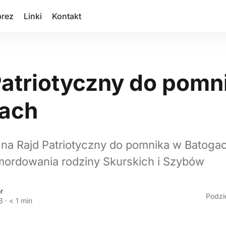
prez
Linki
Kontakt
Patriotyczny do pomn
ach
na Rajd Patriotyczny do pomnika w Batoga
mordowania rodziny Skurskich i Szybów
r
Podzie
3
·
< 1 min