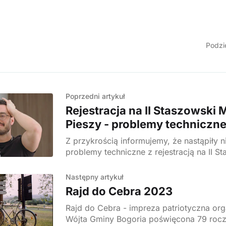
Podzie
Poprzedni artykuł
Rejestracja na II Staszowski
Pieszy - problemy techniczn
Z przykrością informujemy, że nastąpiły 
problemy techniczne z rejestracją na II S
Pieszy - rejestracje pomiędzy 13-15 kwiet
zostać zarejestrowane! W związku
Następny artykuł
Rajd do Cebra 2023
Rajd do Cebra - impreza patriotyczna or
Wójta Gminy Bogoria poświęcona 79 rocz