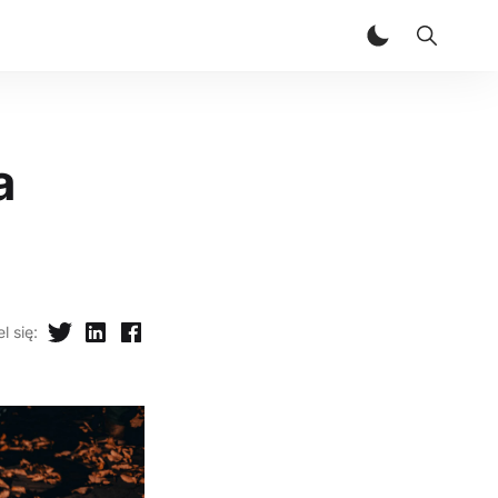
a
l się
: