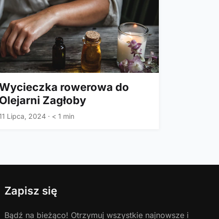
Wycieczka rowerowa do
Olejarni Zagłoby
11 Lipca, 2024
·
< 1 min
Zapisz się
Bądź na bieżąco! Otrzymuj wszystkie najnowsze i