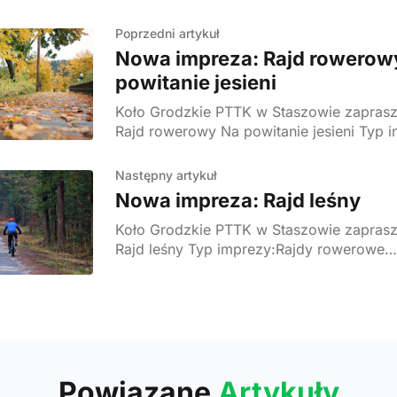
Poprzedni artykuł
Nowa impreza: Rajd rowerow
powitanie jesieni
Koło Grodzkie PTTK w Staszowie zaprasza na imprezę
Rajd rowerowy Na powitanie jesieni Typ imprezy:Rajdy
rowerowe Trasa/Cel:Staszów-Mielec-Staszów Długość
trasy:50 km Data:Sept. 25, 2022, godz. 09:30 - Sept. 25,
Następny artykuł
2022, godz. 18:00 Miejsce
Nowa impreza: Rajd leśny
Koło Grodzkie PTTK w Staszowie zaprasza na imprezę
Rajd leśny Typ imprezy:Rajdy rowerowe
Trasa/Cel:Staszów-Mielec-Staszów Długość trasy:40 km
Data:Oct. 16, 2022, godz. 09:30 - Oct. 1
18:00 Miejsce startu:Parking pod Biedron
Powiązane
Artykuły