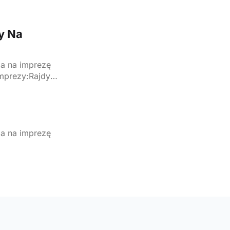
y Na
6, 2022, godz.
ką