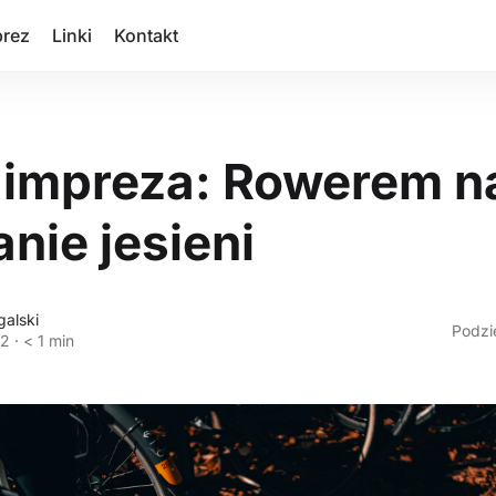
prez
Linki
Kontakt
impreza: Rowerem n
nie jesieni
galski
Podzie
22
·
< 1 min