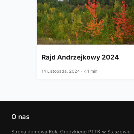
Rajd Andrzejkowy 2024
14 Listopada, 2024
·
< 1 min
O nas
Strona domowa Koła Grodzkiego PTTK w Staszowie