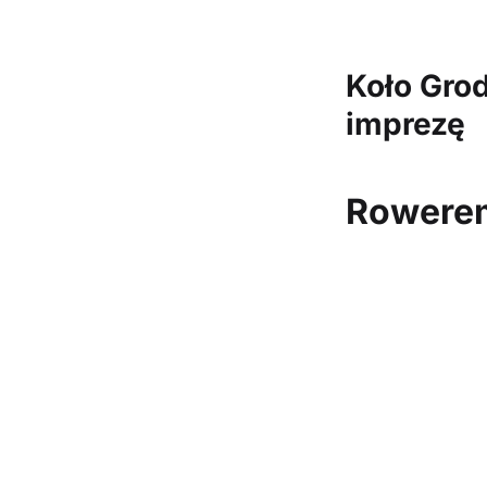
Koło Gro
imprezę
Rowerem